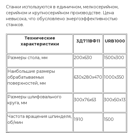
Станки используются в единичном, мелкосерийном,
серийном и крупносерийном производстве. Цена
невысока, что обусловлено энергоэффективностью
станков.
Технические
3Д711ВФ11
URB1000
характеристики
Размеры стола, мм
200х630
1500х300
Наибольшие размеры
обрабатываемых
630х280х470
1000х350
поверхностей, мм
Размеры шлифовального
300х76х63
300х50х13
круга, мм
Частота вращения шпинделя,
1910
1500
об/мин