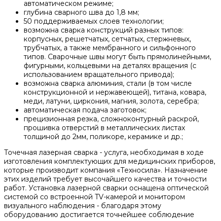
автоматическом режиме;
глубина сварного шва до 1,8 мм;
50 поддерживаемых слоев технологии;
возможна сварка конструкций разных типов:
корпусных, решетчатых, сетчатых, стержневых,
трубчатых, а также мембранного и сильфонного
типов. Сварочные швы могут быть прямолинейными,
фигурными, кольцевыми на деталях вращения (c
использованием вращательного привода);
возможна сварка алюминия, стали (в том числе
конструкционной и нержавеющей), титана, ковара,
меди, латуни, циркония, магния, золота, серебра;
автоматическая подача заготовок;
прецизионная резка, сложноконтурный раскрой,
прошивка отверстий в металлических листах
толщиной до 2мм, поликоре, керамике и др.;
Точечная лазерная сварка - услуга, необходимая в ходе
изготовления комплектующих для медицинских приборов,
которые производит компания «Техносила». Назначение
этих изделий требует высочайшего качества и точности
работ. Установка лазерной сварки оснащена оптической
системой со встроенной TV-камерой и монитором
визуального наблюдения - благодаря этому
оборудованию достигается точнейшее соблюдение